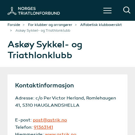
Forside
For klubber og arrangører
Alfabetisk klubboversikt
Askøy Sykkel- og Triathlonklubb
Askøy Sykkel- og
Triathlonklubb
Kontaktinformasjon
Adresse: c/o Per Victor Herland, Romlehaugen
41, 5310 HAUGLANDSHELLA
E-post:
post@astrik.no
Telefon:
91363141
Hjemmeside:
www.astrik.no