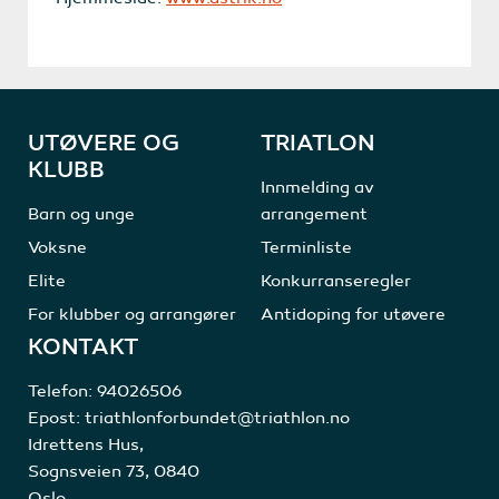
UTØVERE OG
TRIATLON
KLUBB
Innmelding av
Barn og unge
arrangement
Voksne
Terminliste
Elite
Konkurranseregler
For klubber og arrangører
Antidoping for utøvere
KONTAKT
Telefon:
94026506
Epost:
triathlonforbundet@triathlon.no
Idrettens Hus,
Sognsveien 73, 0840
Oslo