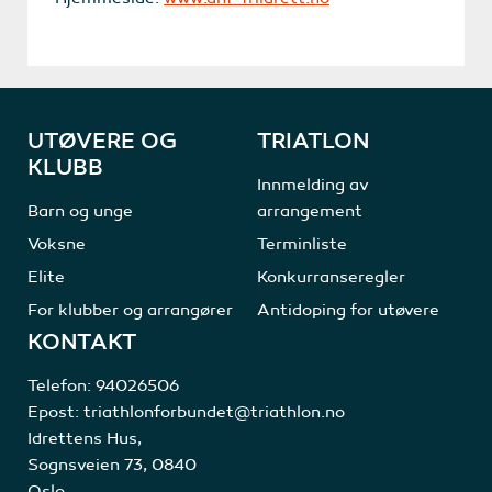
UTØVERE OG
TRIATLON
KLUBB
Innmelding av
Barn og unge
arrangement
Voksne
Terminliste
Elite
Konkurranseregler
For klubber og arrangører
Antidoping for utøvere
KONTAKT
Telefon:
94026506
Epost:
triathlonforbundet@triathlon.no
Idrettens Hus,
Sognsveien 73, 0840
Oslo