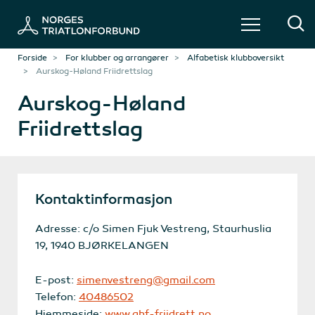
Forside
For klubber og arrangører
Alfabetisk klubboversikt
Aurskog-Høland Friidrettslag
Aurskog-Høland
Friidrettslag
Kontaktinformasjon
Adresse: c/o Simen Fjuk Vestreng, Staurhuslia
19, 1940 BJØRKELANGEN
E-post:
simenvestreng@gmail.com
Telefon:
40486502
Hjemmeside:
www.ahf-friidrett.no