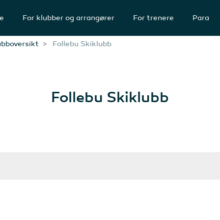
te
For klubber og arrangører
For trenere
Para
ubboversikt
Follebu Skiklubb
Follebu Skiklubb