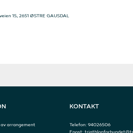
åveien 15, 2651 ØSTRE GAUSDAL
ON
KONTAKT
 av arrangement
Telefon:
94026506
Epost:
triathlonforbundet@tr