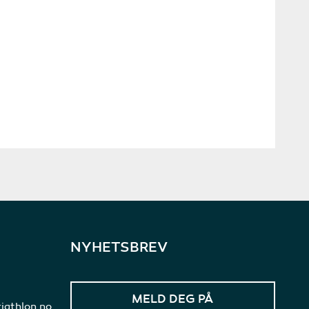
NYHETSBREV
iathlon.no