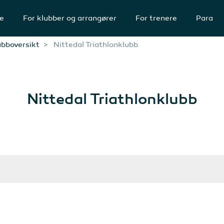
te
For klubber og arrangører
For trenere
Para
ubboversikt
Nittedal Triathlonklubb
Nittedal Triathlonklubb