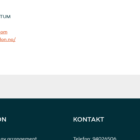
ATTUM
.com
lon.no/
ON
KONTAKT
 av arrangement
Telefon:
94026506