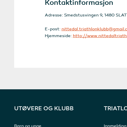
Kontaktinformasjon
Adresse: Smedstusvingen 9, 1480 SL
E-post:
nittedal.triathlonklubb@gmail
Hjemmeside:
http://www.nittedaltriath
UTØVERE OG KLUBB
TRIATL
Barn og unge
Innmelding