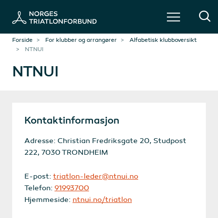
Forside
For klubber og arrangører
Alfabetisk klubboversikt
NTNUI
NTNUI
Kontaktinformasjon
Adresse: Christian Fredriksgate 20, Studpost
222, 7030 TRONDHEIM
E-post:
triatlon-leder@ntnui.no
Telefon:
91993700
Hjemmeside:
ntnui.no/triatlon