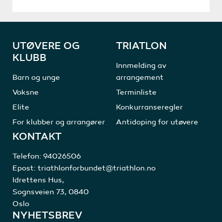
UTØVERE OG
TRIATLON
KLUBB
Innmelding av
Barn og unge
arrangement
Voksne
Terminliste
Elite
Konkurranseregler
For klubber og arrangører
Antidoping for utøvere
KONTAKT
Telefon:
94026506
Epost:
triathlonforbundet@triathlon.no
Idrettens Hus,
Sognsveien 73, 0840
Oslo
NYHETSBREV