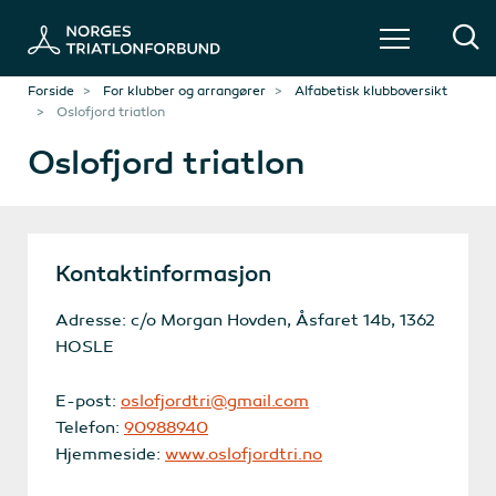
Forside
For klubber og arrangører
Alfabetisk klubboversikt
Oslofjord triatlon
Oslofjord triatlon
Kontaktinformasjon
Adresse: c/o Morgan Hovden, Åsfaret 14b, 1362
HOSLE
E-post:
oslofjordtri@gmail.com
Telefon:
90988940
Hjemmeside:
www.oslofjordtri.no