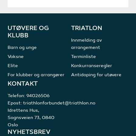
UTØVERE OG
TRIATLON
KLUBB
Innmelding av
Barn og unge
arrangement
Voksne
Terminliste
Elite
Konkurranseregler
For klubber og arrangører
Antidoping for utøvere
KONTAKT
Telefon:
94026506
Epost:
triathlonforbundet@triathlon.no
Idrettens Hus,
Sognsveien 73, 0840
Oslo
NYHETSBREV